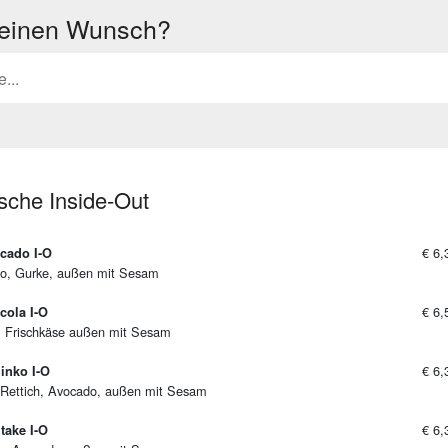
 einen Wunsch?
sche Inside-Out
€ 6,
cado I-O
o, Gurke, außen mit Sesam
€ 6,
cola I-O
, Frischkäse außen mit Sesam
€ 6,
inko I-O
. Rettich, Avocado, außen mit Sesam
€ 6,
itake I-O