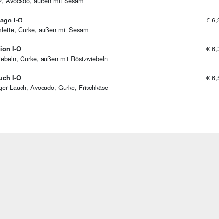
ilz, Avocado, außen mit Sesam
€ 6,
ago I-O
mlette, Gurke, außen mit Sesam
€ 6,
ion I-O
iebeln, Gurke, außen mit Röstzwiebeln
€ 6,
uch I-O
iger Lauch, Avocado, Gurke, Frischkäse