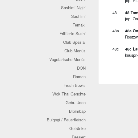
jap. P
Sashimi Nigiri
48
48 Tam
Sashimi
jap. O
Temaki
48a
48a On
Frittierte Sushi
Röstzw
Club Spezial
48c
48c La
Club Menüs
knuspr
Vegetarische Menüs
DON
Ramen
Fresh Bowls
Wok Thai Gerichte
Gebr. Udon
Bibimbap
Bulgogi / Feuerfleisch
Getränke
Dessert