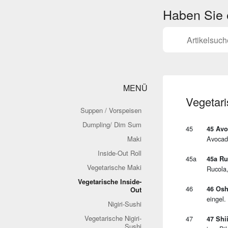
Haben Sie
MENÜ
Vegetari
Suppen / Vorspeisen
Dumpling/ Dim Sum
45
45 Avo
Maki
Avocad
Inside-Out Roll
45a
45a Ru
Vegetarische Maki
Rucola
Vegetarische Inside-
46
46 Osh
Out
eingel
Nigiri-Sushi
Vegetarische Nigiri-
47
47 Shi
Sushi